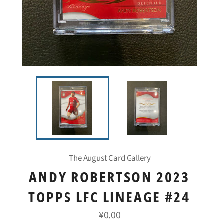
The August Card Gallery
ANDY ROBERTSON 2023
TOPPS LFC LINEAGE #24
常
¥0.00