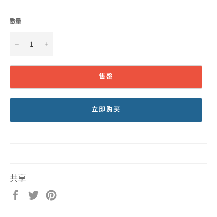
规
价
格
数量
−
+
售罄
立即购买
共享
在
在
固
Facebook
Twitter
定
上
上
在