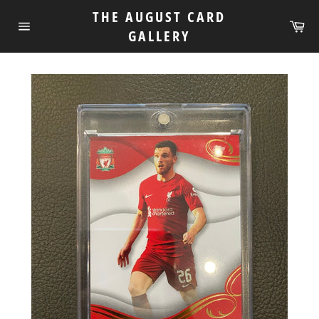
跳
THE AUGUST CARD
到
购
GALLERY
物
网
内
车
站
容
网
站
地
图