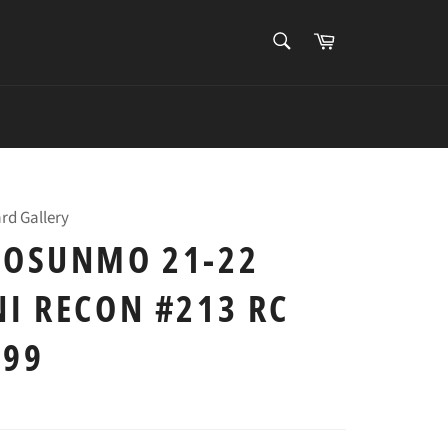
搜
购
索
物
搜
车
索
rd Gallery
DOSUNMO 21-22
I RECON #213 RC
299