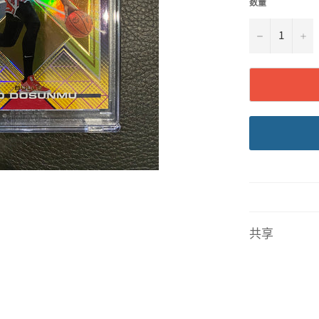
数量
−
+
共享