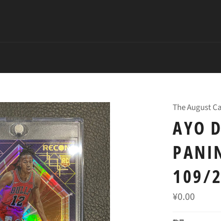
The August Ca
AYO 
PANIN
109/
常
¥0.00
规
价
格