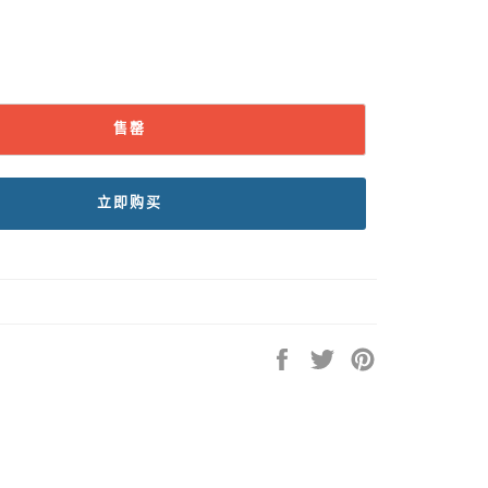
售罄
立即购买
在
在
固
Facebook
Twitter
定
上
上
在
共
发
Pinterest
享
推
上
文