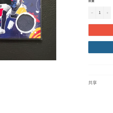
数量
−
+
共享