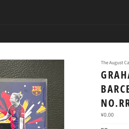
The August Ca
GRAH
BARC
NO.R
常
¥0.00
规
价
格