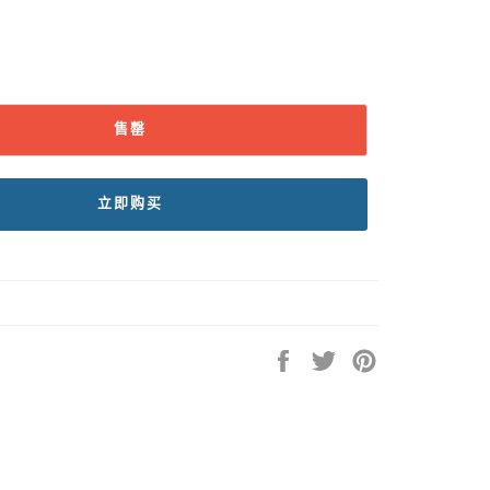
售罄
立即购买
在
在
固
Facebook
Twitter
定
上
上
在
共
发
Pinterest
享
推
上
文