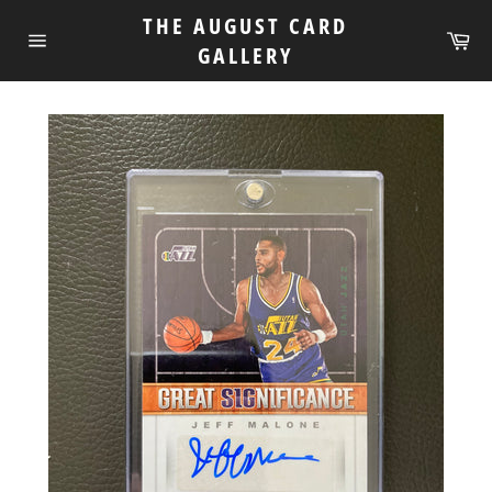
跳
THE AUGUST CARD
到
购
GALLERY
物
网
内
车
站
容
网
站
地
图