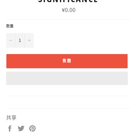
常
¥0.00
规
价
格
数量
−
+
售罄
共享
在
在
固
Facebook
Twitter
定