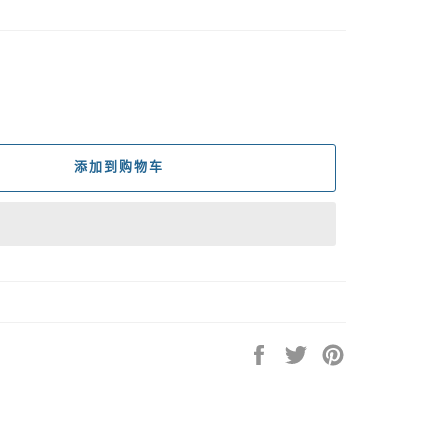
添加到购物车
在
在
固
Facebook
Twitter
定
上
上
在
共
发
Pinterest
享
推
上