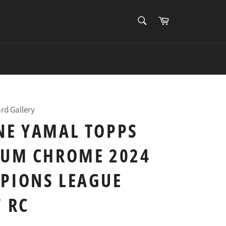
搜
购
索
物
搜
车
索
rd Gallery
NE YAMAL TOPPS
IUM CHROME 2024
PIONS LEAGUE
 RC