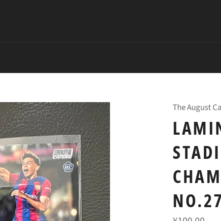
The August Ca
LAMI
STAD
CHAM
NO.27
常
¥100.00