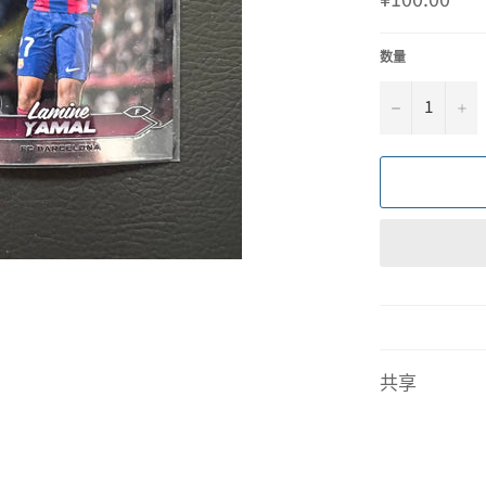
规
价
格
数量
−
+
共享